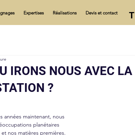
gnages
Expertises
Réalisations
Devis et contact
T
ture
U IRONS NOUS AVEC LA
TATION ?
réoccupations planétaires 
, et nos matières premières. 