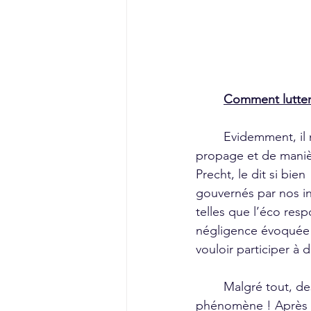
Comment lutter
	Evidemment, il n’y a pas de solution miracle. Il faudrait qu’une conscience collective se 
propage et de manièr
Precht, le dit si bie
gouvernés par nos in
telles que l’éco resp
négligence évoquée 
vouloir participer à
	Malgré tout, des efforts faits à moindre échelle permettent de lutter contre ce 
phénomène ! Après t