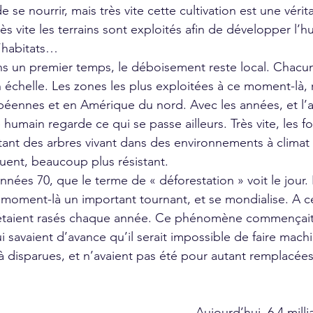
 se nourrir, mais très vite cette cultivation est une véri
très vite les terrains sont exploités afin de développer l’h
d’habitats… 
échelle. Les zones les plus exploitées à ce moment-là, r
éennes et en Amérique du nord. Avec les années, et l’a
e humain regarde ce qui se passe ailleurs. Très vite, les fo
 étant des arbres vivant dans des environnements à climat v
uent, beaucoup plus résistant.
 moment-là un important tournant, et se mondialise. A c
s étaient rasés chaque année. Ce phénomène commençait
ui savaient d’avance qu’il serait impossible de faire machi
jà disparues, et n’avaient pas été pour autant remplacées
Aujourd’hui, 6.4 milli