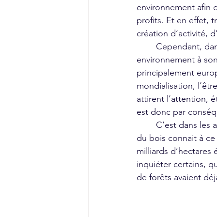
environnement afin de
profits. Et en effet, 
création d’activité, 
	Cependant, dans un premier temps, le déboisement reste local. Chacun exploite son 
environnement à son 
principalement europ
mondialisation, l’êtr
attirent l’attention,
est donc par conséq
	C’est dans les années 70, que le terme de « déforestation » voit le jour. L’exploitation 
du bois connait à ce
milliards d’hectare
inquiéter certains, q
de forêts avaient dé