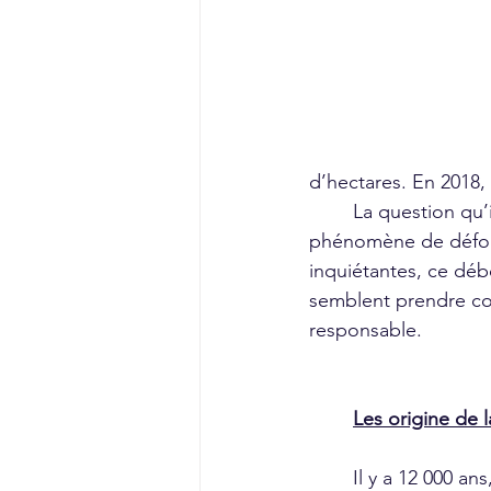
d’hectares. En 2018, 
	La question qu’incite ces chiffres, et de se demander jusqu’où l’être humain ira avec ce 
phénomène de défore
inquiétantes, ce dé
semblent prendre con
responsable.
Les origine de l
	Il y a 12 000 ans, l’agriculture naissait. L’Homme commençait à exploiter son 