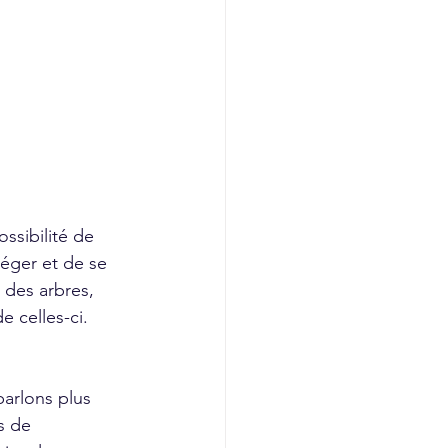
ssibilité de 
téger et de se 
 des arbres, 
e celles-ci. 
arlons plus 
s de 