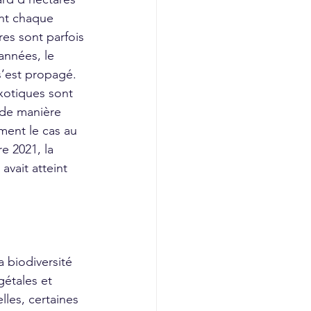
ent chaque 
res sont parfois 
années, le 
s’est propagé. 
otiques sont 
 de manière 
ment le cas au 
e 2021, la 
avait atteint 
étales et 
les, certaines 