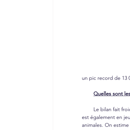
un pic record de 13 
	Quelles sont l
	Le bilan fait froid dans le dos. Nos forêts disparaissent, mais pas que ; sa biodiversité 
est également en jeu
animales. On estime 