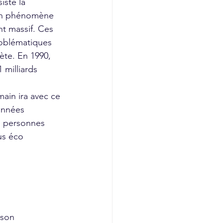
iste la 
d’un phénomène 
t massif. Ces 
oblématiques 
ète. En 1990, 
 milliards 
onnées 
e personnes 
us éco 