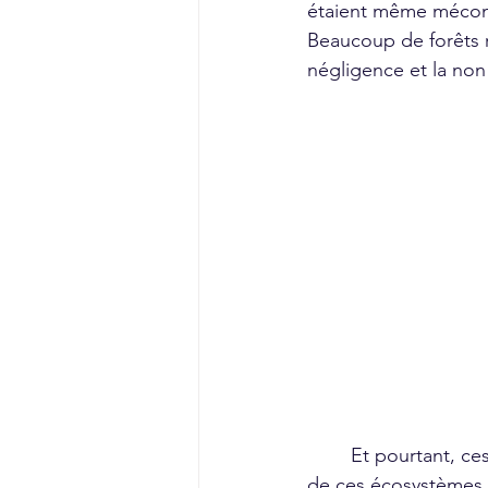
étaient même méconn
Beaucoup de forêts 
négligence et la no
	Et pourtant, ces forêts ne sont pas qu’importantes que pour celles-ci. La perturbation 
de ces écosystèmes 