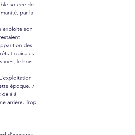
table source de 
umanité, par la 
estaient 
pparition des 
rêts tropicales 
ariés, le bois 
ette époque, 7 
 déjà à 
ne arrière. Trop 
. 
ard d’hectares 