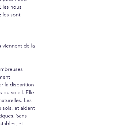
Elles nous 
lles sont 
viennent de la 
nombreuses 
ment 
r la disparition 
du soleil. Elle 
aturelles. Les 
s sols, et aident 
iques. Sans 
stables, et 